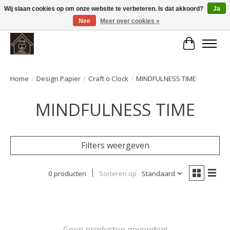
Wij slaan cookies op om onze website te verbeteren. Is dat akkoord?
Ja
Nee
Meer over cookies »
Large selection of products and fast shipping!
Winkelwa
Home
/
Design Papier
/
Craft o Clock
/
MINDFULNESS TIME
MINDFULNESS TIME
Filters weergeven
0 producten
Sorteren op
Standaard
Geen producten gevonden!