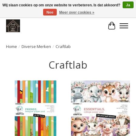
Wij slaan cookies op om onze website te verbeteren. Is dat akkoord?
Ja
Nee
Meer over cookies »
Large selection of products and fast shipping!
Winkelwa
Home
/
Diverse Merken
/
Craftlab
Craftlab