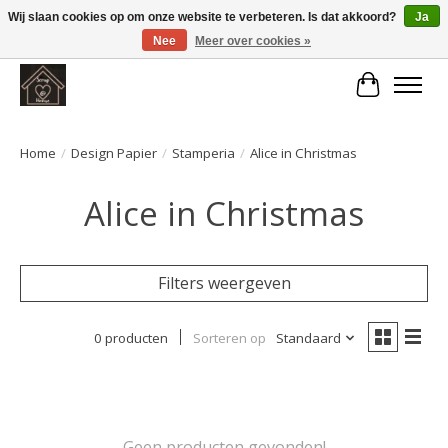
Wij slaan cookies op om onze website te verbeteren. Is dat akkoord?
Ja
Nee
Meer over cookies »
Large selection of products and fast shipping!
Winkelwa
Home
/
Design Papier
/
Stamperia
/
Alice in Christmas
Alice in Christmas
Filters weergeven
0 producten
Sorteren op
Standaard
Geen producten gevonden!