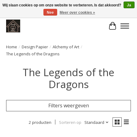
Wij slaan cookies op om onze website te verbeteren. Is dat akkoord?
Ja
Nee
Meer over cookies »
Large selection of products and fast shipping!
Winkelwa
Home
/
Design Papier
/
Alchemy of Art
/
The Legends of the Dragons
The Legends of the
Dragons
Filters weergeven
2 producten
Sorteren op
Standaard