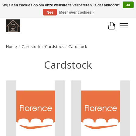
Wij slaan cookies op om onze website te verbeteren. Is dat akkoord?
Ja
Nee
Meer over cookies »
Large selection of products and fast shipping!
Winkelwa
Home
/
Cardstock
/
Cardstock
/
Cardstock
Cardstock