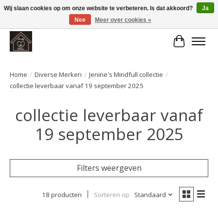
Wij slaan cookies op om onze website te verbeteren. Is dat akkoord?
Ja
Nee
Meer over cookies »
Large selection of products and fast shipping!
Winkelwa
Home
/
Diverse Merken
/
Jenine's Mindfull collectie
/
collectie leverbaar vanaf 19 september 2025
collectie leverbaar vanaf
19 september 2025
Filters weergeven
18 producten
Sorteren op
Standaard