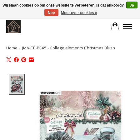
Wij slaan cookies op om onze website te verbeteren. Is dat akkoord?
Ja
Nee
Meer over cookies »
Large selection of products and fast shipping!
Winkelwa
Home
/
JMA-CB-PE45 - Collage elements Christmas Blush
Product image slideshow Items