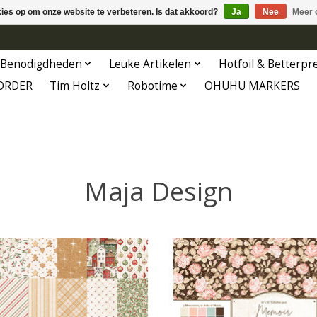
kies op om onze website te verbeteren. Is dat akkoord?
Ja
Nee
Meer 
Benodigdheden
Leuke Artikelen
Hotfoil & Betterpr
ORDER
Tim Holtz
Robotime
OHUHU MARKERS
Maja Design