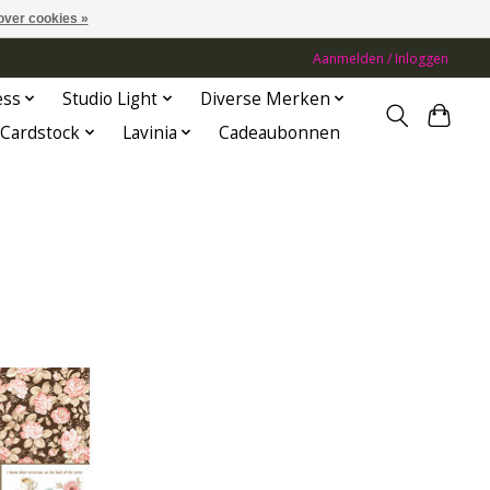
over cookies »
Aanmelden / Inloggen
ess
Studio Light
Diverse Merken
Cardstock
Lavinia
Cadeaubonnen