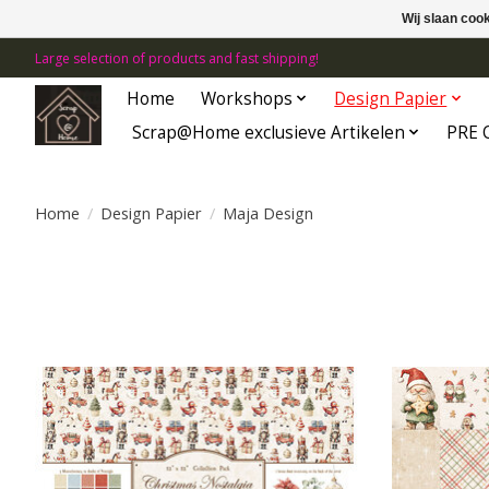
Wij slaan coo
Large selection of products and fast shipping!
Home
Workshops
Design Papier
Scrap@Home exclusieve Artikelen
PRE 
Home
/
Design Papier
/
Maja Design