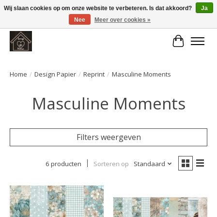
Wij slaan cookies op om onze website te verbeteren. Is dat akkoord?
Ja
Nee
Meer over cookies »
Large selection of products and fast shipping!
Winkelwa
Home
/
Design Papier
/
Reprint
/
Masculine Moments
Masculine Moments
Filters weergeven
6 producten
Sorteren op
Standaard