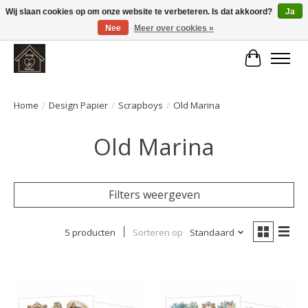
Wij slaan cookies op om onze website te verbeteren. Is dat akkoord?
Ja
Nee
Meer over cookies »
Large selection of products and fast shipping!
Winkelwa
Home
/
Design Papier
/
Scrapboys
/
Old Marina
Old Marina
Filters weergeven
5 producten
Sorteren op
Standaard