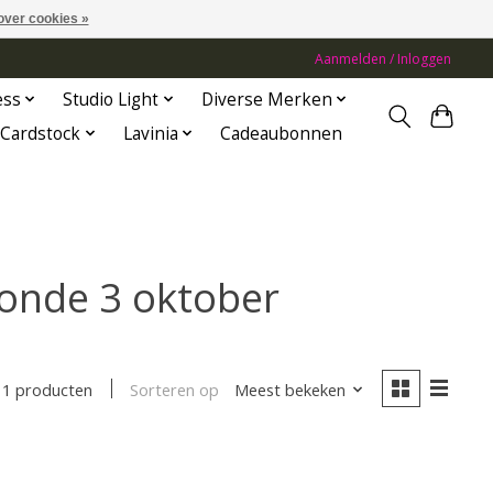
over cookies »
Aanmelden / Inloggen
ess
Studio Light
Diverse Merken
Cardstock
Lavinia
Cadeaubonnen
onde 3 oktober
Sorteren op
Meest bekeken
1 producten