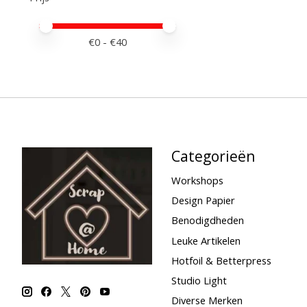
Minimale prijswaarde
Price maximum value
€
0
- €
40
Categorieën
Workshops
Design Papier
Benodigdheden
Leuke Artikelen
Hotfoil & Betterpress
Studio Light
Diverse Merken