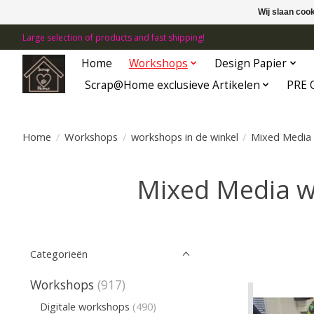
Wij slaan coo
Large selection of products and fast shipping!
Home
Workshops
Design Papier
Scrap@Home exclusieve Artikelen
PRE 
Home
/
Workshops
/
workshops in de winkel
/
Mixed Media 
Mixed Media w
Categorieën
Workshops
(917)
Digitale workshops
(490)