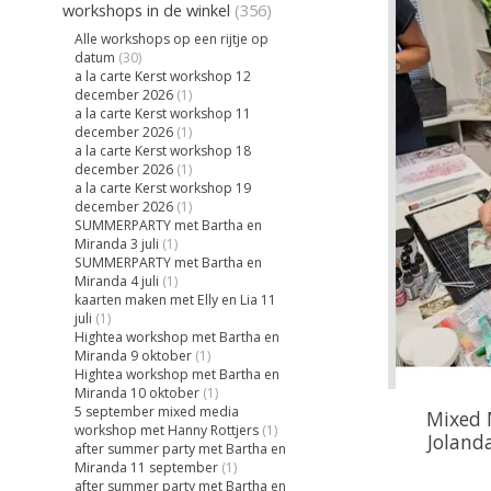
workshops in de winkel
(356)
Alle workshops op een rijtje op
datum
(30)
a la carte Kerst workshop 12
december 2026
(1)
a la carte Kerst workshop 11
december 2026
(1)
a la carte Kerst workshop 18
december 2026
(1)
a la carte Kerst workshop 19
december 2026
(1)
SUMMERPARTY met Bartha en
Miranda 3 juli
(1)
SUMMERPARTY met Bartha en
Miranda 4 juli
(1)
kaarten maken met Elly en Lia 11
juli
(1)
Hightea workshop met Bartha en
Miranda 9 oktober
(1)
Hightea workshop met Bartha en
Miranda 10 oktober
(1)
5 september mixed media
Mixed 
workshop met Hanny Rottjers
(1)
Joland
after summer party met Bartha en
Miranda 11 september
(1)
after summer party met Bartha en