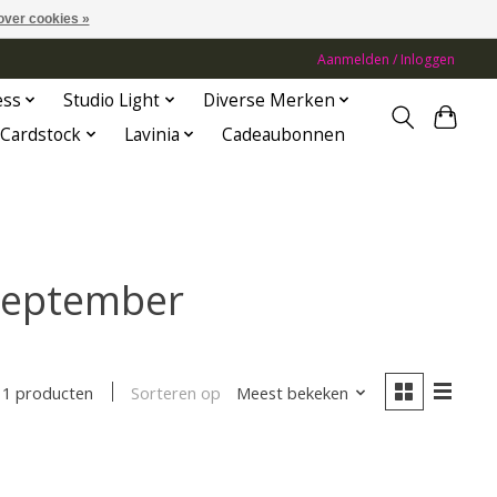
over cookies »
Aanmelden / Inloggen
ess
Studio Light
Diverse Merken
Cardstock
Lavinia
Cadeaubonnen
september
Sorteren op
Meest bekeken
1 producten