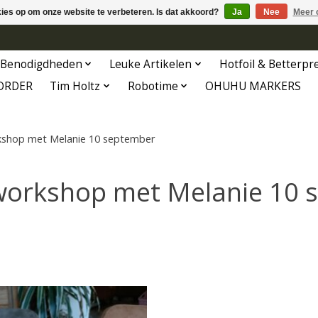
kies op om onze website te verbeteren. Is dat akkoord?
Ja
Nee
Meer 
Benodigdheden
Leuke Artikelen
Hotfoil & Betterpr
ORDER
Tim Holtz
Robotime
OHUHU MARKERS
kshop met Melanie 10 september
workshop met Melanie 10 