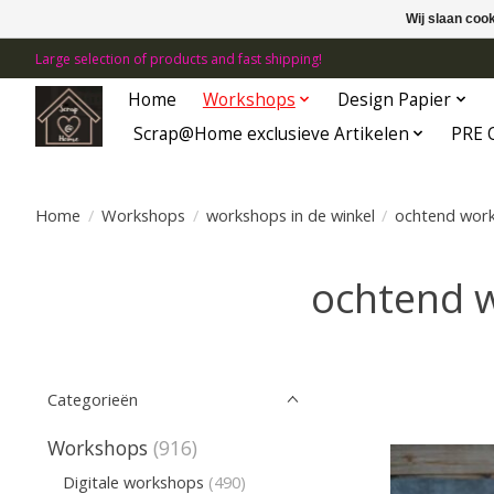
Wij slaan coo
Large selection of products and fast shipping!
Home
Workshops
Design Papier
Scrap@Home exclusieve Artikelen
PRE 
Home
/
Workshops
/
workshops in de winkel
/
ochtend wor
ochtend 
Categorieën
Workshops
(916)
Digitale workshops
(490)