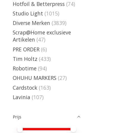
Hotfoil & Betterpress
(74)
Studio Light
(1015)
Diverse Merken
(3839)
Scrap@Home exclusieve
Artikelen
(47)
PRE ORDER
(6)
Tim Holtz
(433)
Robotime
(94)
OHUHU MARKERS
(27)
Cardstock
(163)
Lavinia
(107)
Prijs
Minimale prijswaarde
Price maximum value