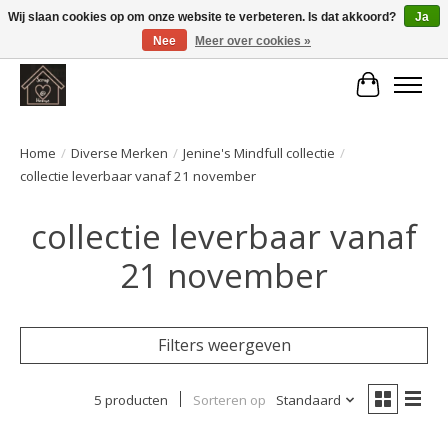
Wij slaan cookies op om onze website te verbeteren. Is dat akkoord?
Ja
Nee
Meer over cookies »
Large selection of products and fast shipping!
Winkelwa
Home
/
Diverse Merken
/
Jenine's Mindfull collectie
/
collectie leverbaar vanaf 21 november
collectie leverbaar vanaf
21 november
Filters weergeven
5 producten
Sorteren op
Standaard