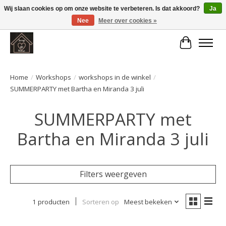
Wij slaan cookies op om onze website te verbeteren. Is dat akkoord?
Ja
Nee
Meer over cookies »
Large selection of products and fast shipping!
Winkelwa
Home
/
Workshops
/
workshops in de winkel
/
SUMMERPARTY met Bartha en Miranda 3 juli
SUMMERPARTY met
Bartha en Miranda 3 juli
Filters weergeven
1 producten
Sorteren op
Meest bekeken