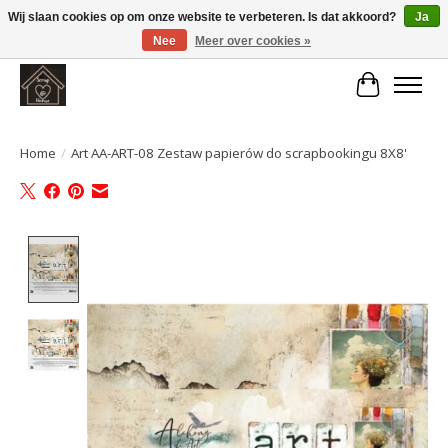
Wij slaan cookies op om onze website te verbeteren. Is dat akkoord?
Ja
Nee
Meer over cookies »
Large selection of products and fast shipping!
Winkelwa
Home
/
Art AA-ART-08 Zestaw papierów do scrapbookingu 8X8'
Product image slideshow Items