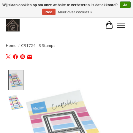
Wij slaan cookies op om onze website te verbeteren. Is dat akkoord?
Ja
Nee
Meer over cookies »
Large selection of products and fast shipping!
Winkelwa
Home
/
CR1724 - 3 Stamps
Product image slideshow Items