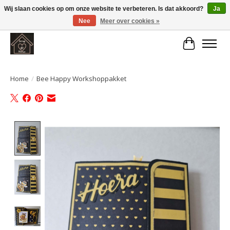
Wij slaan cookies op om onze website te verbeteren. Is dat akkoord?
Ja
Nee
Meer over cookies »
Large selection of products and fast shipping!
Winkelwa
Home
/
Bee Happy Workshoppakket
Product image slideshow Items