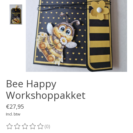
Bee Happy
Workshoppakket
€27,95
Incl. btw
(0)
De beoordeling van dit product is
0
van de 5