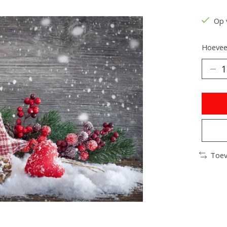
De be
Op 
Hoeveel
Toev