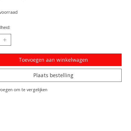
oordeling van dit product is
0
van de 5
voorraad
heid:
Toevoegen aan winkelwagen
Plaats bestelling
oegen om te vergelijken