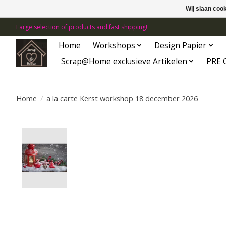
Wij slaan coo
Large selection of products and fast shipping!
Home
Workshops
Design Papier
Scrap@Home exclusieve Artikelen
PRE 
Home
/
a la carte Kerst workshop 18 december 2026
Product image slideshow Items