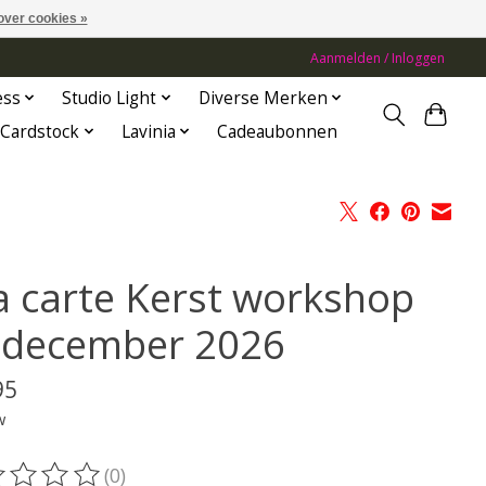
over cookies »
Aanmelden / Inloggen
ess
Studio Light
Diverse Merken
Cardstock
Lavinia
Cadeaubonnen
la carte Kerst workshop
 december 2026
95
w
(0)