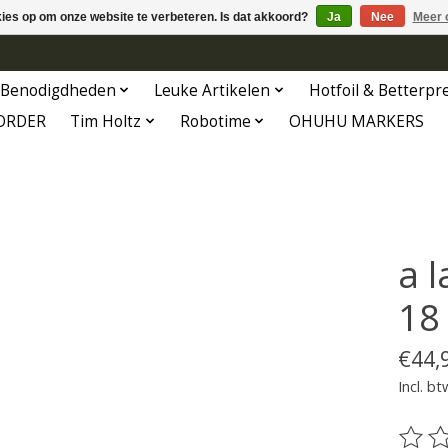
kies op om onze website te verbeteren. Is dat akkoord?
Ja
Nee
Meer 
Benodigdheden
Leuke Artikelen
Hotfoil & Betterpr
ORDER
Tim Holtz
Robotime
OHUHU MARKERS
a 
18
€44,
Incl. bt