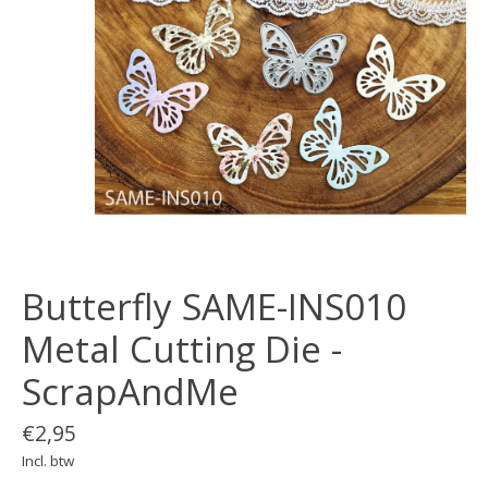
Butterfly SAME-INS010
Metal Cutting Die -
ScrapAndMe
€2,95
Incl. btw