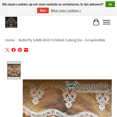
Wij slaan cookies op om onze website te verbeteren. Is dat akkoord?
Ja
Nee
Meer over cookies »
Large selection of products and fast shipping!
Winkelwa
Home
/
Butterfly SAME-INS010 Metal Cutting Die - ScrapAndMe
Product image slideshow Items