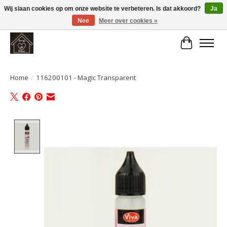
Wij slaan cookies op om onze website te verbeteren. Is dat akkoord?
Ja
Nee
Meer over cookies »
Large selection of products and fast shipping!
Winkelwa
Home
/
116200101 - Magic Transparent
Product image slideshow Items