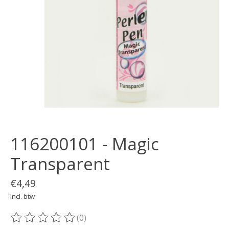
116200101 - Magic
Transparent
€4,49
Incl. btw
(0)
De beoordeling van dit product is
0
van de 5