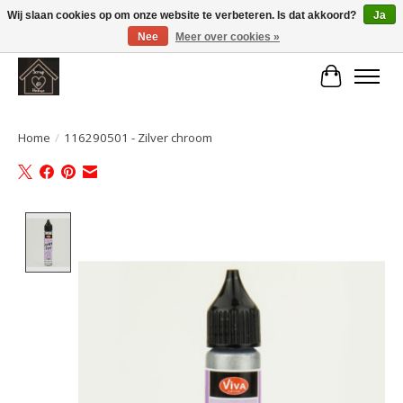
Wij slaan cookies op om onze website te verbeteren. Is dat akkoord?
Ja
Nee
Meer over cookies »
Large selection of products and fast shipping!
Winkelwa
Home
/
116290501 - Zilver chroom
Product image slideshow Items