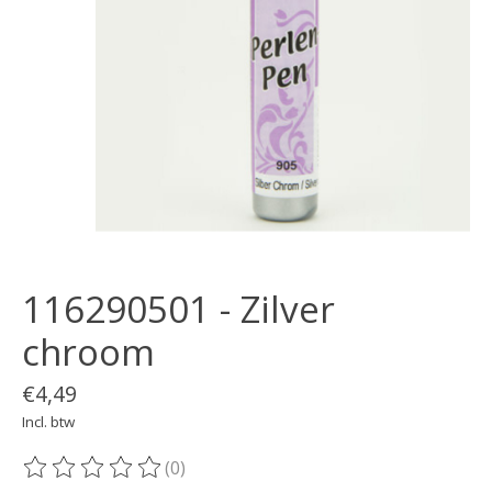
116290501 - Zilver
chroom
€4,49
Incl. btw
(0)
De beoordeling van dit product is
0
van de 5