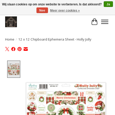
Wij slaan cookies op om onze website te verbeteren. Is dat akkoord?
Ja
Nee
Meer over cookies »
Large selection of products and fast shipping!
Winkelwa
Home
/
12 x 12 Chipboard Ephemera Sheet - Holly Jolly
Product image slideshow Items