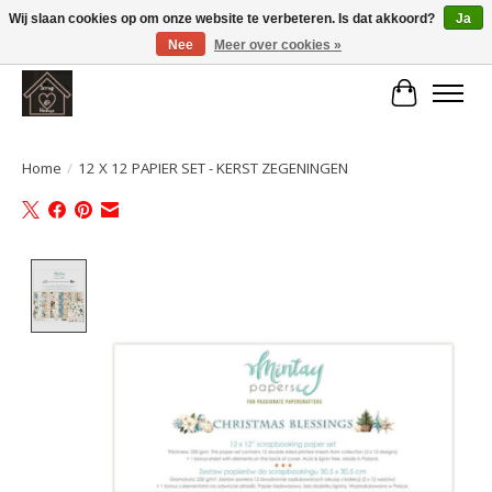
Wij slaan cookies op om onze website te verbeteren. Is dat akkoord?
Ja
Nee
Meer over cookies »
Large selection of products and fast shipping!
Winkelwa
Home
/
12 X 12 PAPIER SET - KERST ZEGENINGEN
Product image slideshow Items