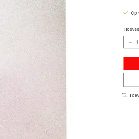
De be
Op 
Hoeveel
Toev