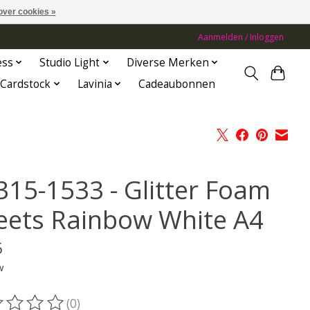
over cookies »
Aanmelden / Inloggen
ess
Studio Light
Diverse Merken
Cardstock
Lavinia
Cadeaubonnen
315-1533 - Glitter Foam
eets Rainbow White A4
5
w
(0)