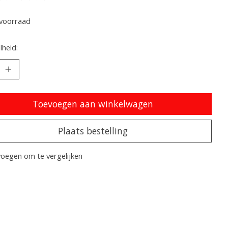
oordeling van dit product is
0
van de 5
voorraad
heid:
Toevoegen aan winkelwagen
Plaats bestelling
oegen om te vergelijken