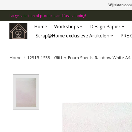
Wij slaan coo
Large selection of products and fast shipping!
Home
Workshops
Design Papier
Scrap@Home exclusieve Artikelen
PRE 
Home
/
12315-1533 - Glitter Foam Sheets Rainbow White A4
Product image slideshow Items