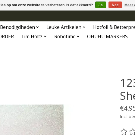
kies op om onze website te verbeteren. Is dat akkoord?
Ja
Nee
Meer 
Benodigdheden
Leuke Artikelen
Hotfoil & Betterpr
ORDER
Tim Holtz
Robotime
OHUHU MARKERS
12
Sh
€4,9
Incl. bt