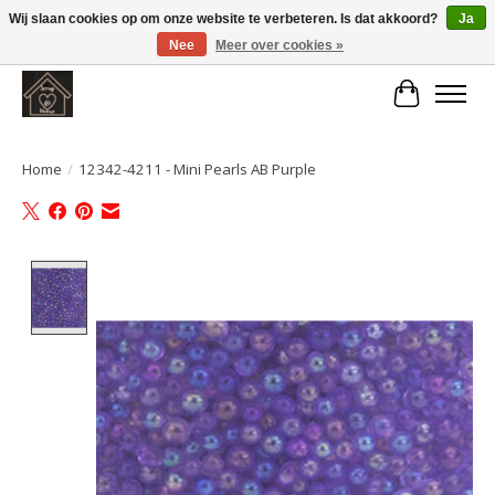
Wij slaan cookies op om onze website te verbeteren. Is dat akkoord?
Ja
Nee
Meer over cookies »
Large selection of products and fast shipping!
Winkelwa
Home
/
12342-4211 - Mini Pearls AB Purple
Product image slideshow Items