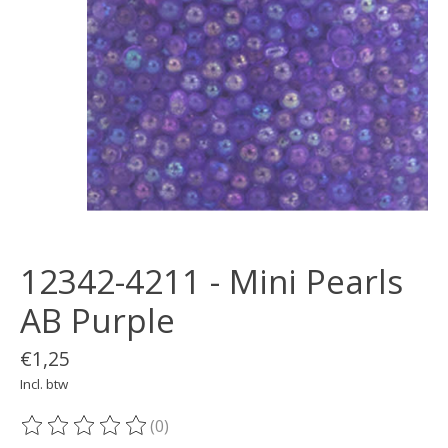
12342-4211 - Mini Pearls
AB Purple
€1,25
Incl. btw
(0)
De beoordeling van dit product is
0
van de 5