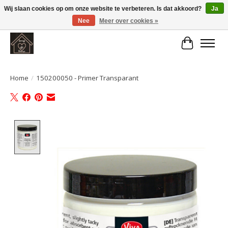
Wij slaan cookies op om onze website te verbeteren. Is dat akkoord?
Ja
Nee
Meer over cookies »
Large selection of products and fast shipping!
Winkelwa
Home
/
150200050 - Primer Transparant
Product image slideshow Items