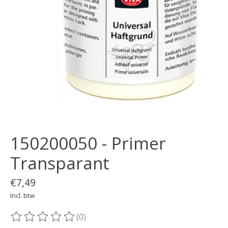
150200050 - Primer
Transparant
€7,49
Incl. btw
(0)
De beoordeling van dit product is
0
van de 5