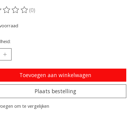
(0)
oordeling van dit product is
0
van de 5
voorraad
heid:
Toevoegen aan winkelwagen
Plaats bestelling
oegen om te vergelijken