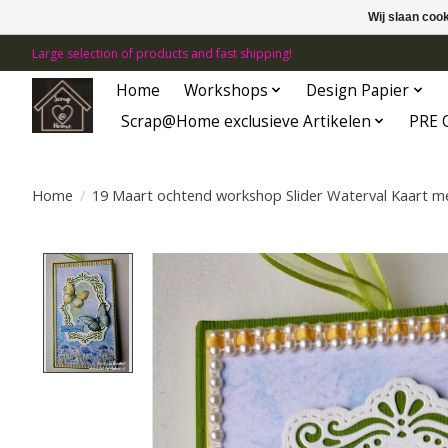
Wij slaan coo
Large selection of products and fast shipping!
Home
Workshops
Design Papier
Scrap@Home exclusieve Artikelen
PRE 
Home
/
19 Maart ochtend workshop Slider Waterval Kaart m
Product image slideshow Items