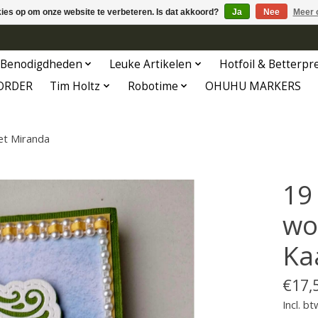
kies op om onze website te verbeteren. Is dat akkoord?
Ja
Nee
Meer 
Benodigdheden
Leuke Artikelen
Hotfoil & Betterpr
ORDER
Tim Holtz
Robotime
OHUHU MARKERS
et Miranda
19
wo
Ka
€17,
Incl. bt