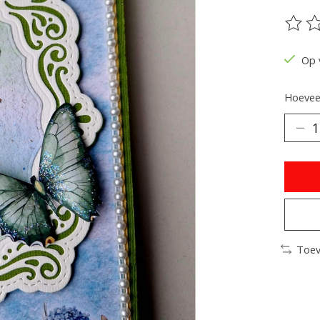
De be
Op 
Hoeveel
Toev