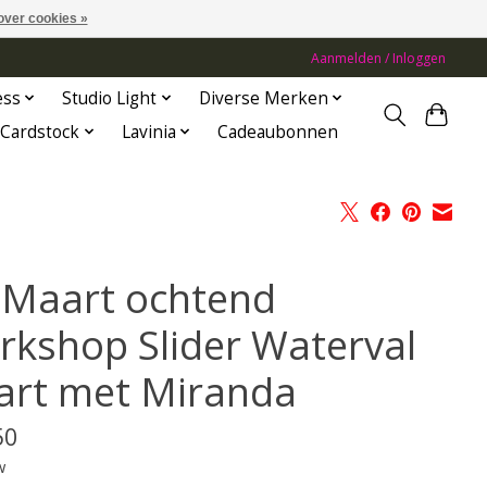
over cookies »
Aanmelden / Inloggen
ess
Studio Light
Diverse Merken
Cardstock
Lavinia
Cadeaubonnen
 Maart ochtend
rkshop Slider Waterval
art met Miranda
50
w