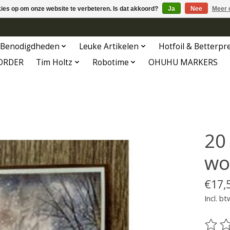
kies op om onze website te verbeteren. Is dat akkoord?
Ja
Nee
Meer 
Benodigdheden
Leuke Artikelen
Hotfoil & Betterpr
ORDER
Tim Holtz
Robotime
OHUHU MARKERS
20
wo
€17,
Incl. bt