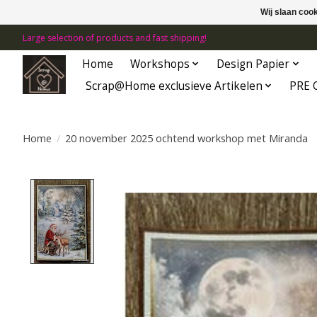
Wij slaan coo
Large selection of products and fast shipping!
Home
Workshops
Design Papier
Scrap@Home exclusieve Artikelen
PRE 
Home
/
20 november 2025 ochtend workshop met Miranda
Product image slideshow Items