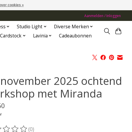
over cookies »
Aanmelden / Inloggen
ess
Studio Light
Diverse Merken
Cardstock
Lavinia
Cadeaubonnen
 november 2025 ochtend
rkshop met Miranda
50
w
(0)