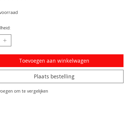
oordeling van dit product is
0
van de 5
voorraad
heid:
Toevoegen aan winkelwagen
Plaats bestelling
oegen om te vergelijken