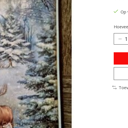
De be
Op 
Hoeveel
Toev