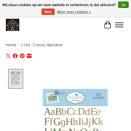
Wij slaan cookies op om onze website te verbeteren. Is dat akkoord?
Ja
Nee
Meer over cookies »
Large selection of products and fast shipping!
Winkelwa
Home
/
2140 - Classic Alphabet
Product image slideshow Items