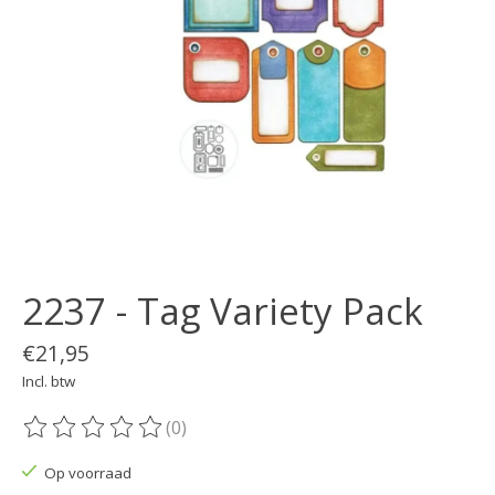
2237 - Tag Variety Pack
€21,95
Incl. btw
(0)
De beoordeling van dit product is
0
van de 5
Op voorraad