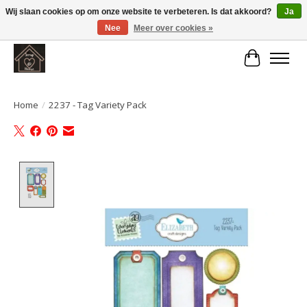
Wij slaan cookies op om onze website te verbeteren. Is dat akkoord?
Ja
Nee
Meer over cookies »
Large selection of products and fast shipping!
Winkelwa
Home
/
2237 - Tag Variety Pack
Product image slideshow Items