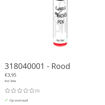
318040001 - Rood
€3,95
Incl. btw
(0)
De beoordeling van dit product is
0
van de 5
Op voorraad