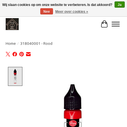
Wij slaan cookies op om onze website te verbeteren. Is dat akkoord?
Ja
Nee
Meer over cookies »
Large selection of products and fast shipping!
Winkelwa
Home
/
318040001 - Rood
Product image slideshow Items