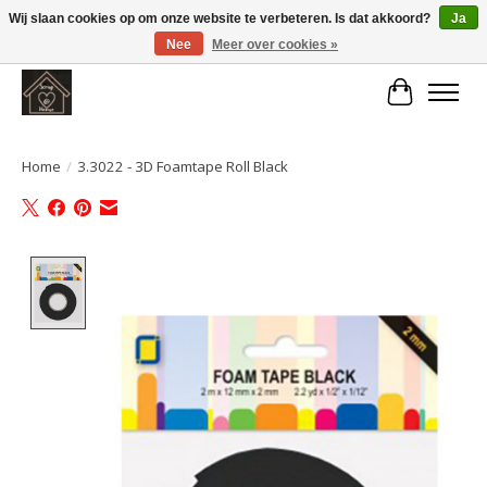
Wij slaan cookies op om onze website te verbeteren. Is dat akkoord?
Ja
Nee
Meer over cookies »
Large selection of products and fast shipping!
Winkelwa
Home
/
3.3022 - 3D Foamtape Roll Black
Product image slideshow Items