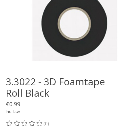
3.3022 - 3D Foamtape
Roll Black
€0,99
Incl. btw
(0)
De beoordeling van dit product is
0
van de 5