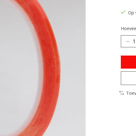
De be
Op 
Hoeveel
Toev