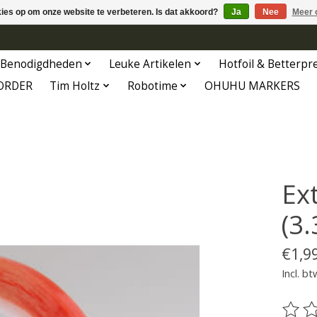
kies op om onze website te verbeteren. Is dat akkoord?
Ja
Nee
Meer 
Benodigdheden
Leuke Artikelen
Hotfoil & Betterpr
ORDER
Tim Holtz
Robotime
OHUHU MARKERS
Ex
(3
€1,9
Incl. bt