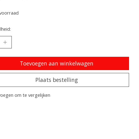
oordeling van dit product is
0
van de 5
voorraad
heid:
Toevoegen aan winkelwagen
Plaats bestelling
oegen om te vergelijken