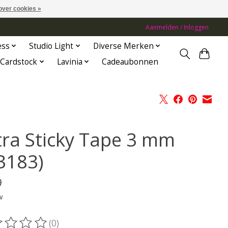
over cookies »
Aanmelden / Inloggen
ess
Studio Light
Diverse Merken
Cardstock
Lavinia
Cadeaubonnen
tra Sticky Tape 3 mm
.3183)
9
w
(0)