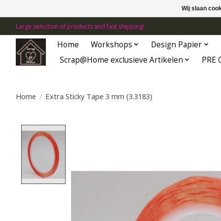
Wij slaan coo
Large selection of products and fast shipping!
Home
Workshops
Design Papier
Scrap@Home exclusieve Artikelen
PRE 
Home
/
Extra Sticky Tape 3 mm (3.3183)
Product image slideshow Items