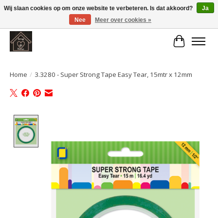
Wij slaan cookies op om onze website te verbeteren. Is dat akkoord?
Ja
Nee
Meer over cookies »
Large selection of products and fast shipping!
Winkelwa
Home
/
3.3280 - Super Strong Tape Easy Tear, 15mtr x 12mm
Product image slideshow Items