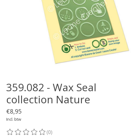
359.082 - Wax Seal
collection Nature
€8,95
Incl. btw
(0)
De beoordeling van dit product is
0
van de 5