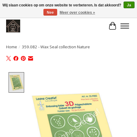
Wij slaan cookies op om onze website te verbeteren. Is dat akkoord?
Ja
Nee
Meer over cookies »
Large selection of products and fast shipping!
Winkelwa
Home
/
359.082 - Wax Seal collection Nature
Product image slideshow Items