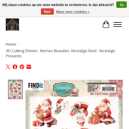
Wij slaan cookies op om onze website te verbeteren. Is dat akkoord?
Ja
Nee
Meer over cookies »
Large selection of products and fast shipping!
Winkelwa
Home
/
3D Cutting Sheets - Berries Beauties -Nostalgic Noel - Nostalgic
Presents
Product image slideshow Items