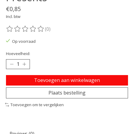
€0,85
Incl. btw
(0)
De beoordeling van dit product is
0
van de 5
Op voorraad
Hoeveelheid:
Toevoegen aan winkelwagen
Plaats bestelling
Toevoegen om te vergelijken
Reviews (0)