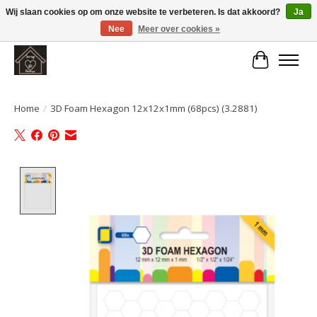
Wij slaan cookies op om onze website te verbeteren. Is dat akkoord?
Ja
Nee
Meer over cookies »
Large selection of products and fast shipping!
Winkelwa
Home
/
3D Foam Hexagon 12x12x1mm (68pcs) (3.2881)
Product image slideshow Items