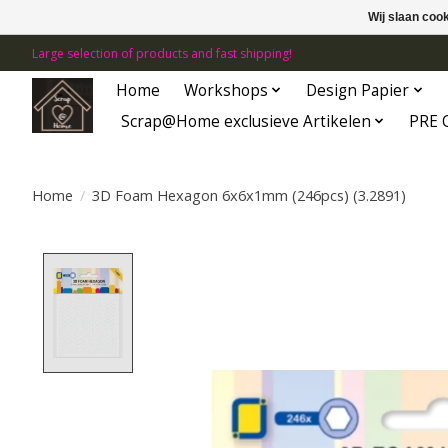
Wij slaan coo
Large selection of products and fast shipping!
Home
Workshops
Design Papier
Scrap@Home exclusieve Artikelen
PRE 
Home
/
3D Foam Hexagon 6x6x1mm (246pcs) (3.2891)
Product image slideshow Items