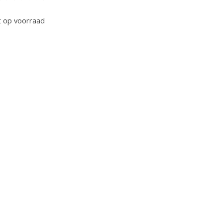
oordeling van dit product is
0
van de 5
t op voorraad