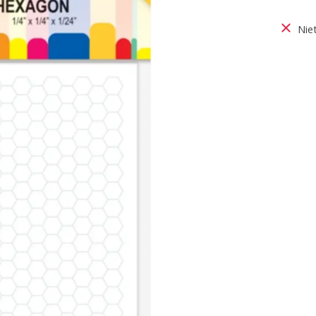
De be
Nie