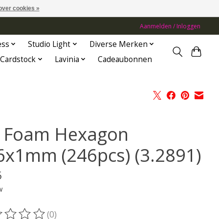
over cookies »
Aanmelden / Inloggen
ess
Studio Light
Diverse Merken
Cardstock
Lavinia
Cadeaubonnen
 Foam Hexagon
6x1mm (246pcs) (3.2891)
5
w
(0)