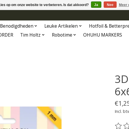
kies op om onze website te verbeteren. Is dat akkoord?
Ja
Nee
Meer 
Benodigdheden
Leuke Artikelen
Hotfoil & Betterpr
ORDER
Tim Holtz
Robotime
OHUHU MARKERS
3D
6x
€1,2
Incl. bt