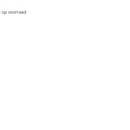
oordeling van dit product is
0
van de 5
t op voorraad