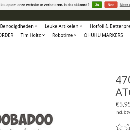
kies op om onze website te verbeteren. Is dat akkoord?
Ja
Nee
Meer 
Benodigdheden
Leuke Artikelen
Hotfoil & Betterpr
ORDER
Tim Holtz
Robotime
OHUHU MARKERS
47
AT
€5,9
Incl. bt