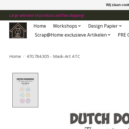
Wij slaan coo
Large selection of products and fast shipping!
Home
Workshops
Design Papier
Scrap@Home exclusieve Artikelen
PRE 
Home
/
470.784.305 - Mask-Art ATC
Product image slideshow Items