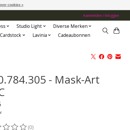
over cookies »
Aanmelden / Inloggen
ess
Studio Light
Diverse Merken
Cardstock
Lavinia
Cadeaubonnen
0.784.305 - Mask-Art
C
5
w
(0)