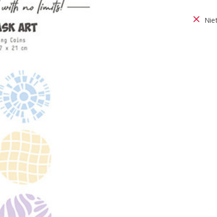
De be
Nie