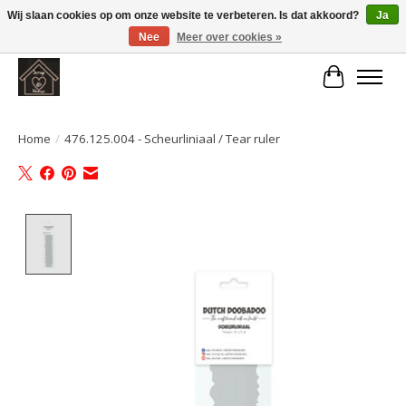
Wij slaan cookies op om onze website te verbeteren. Is dat akkoord?
Ja
Nee
Meer over cookies »
Large selection of products and fast shipping!
Winkelwa
Home
/
476.125.004 - Scheurliniaal / Tear ruler
Product image slideshow Items