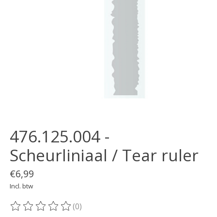
476.125.004 -
Scheurliniaal / Tear ruler
€6,99
Incl. btw
(0)
De beoordeling van dit product is
0
van de 5