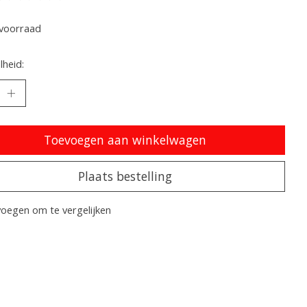
oordeling van dit product is
0
van de 5
voorraad
heid:
Toevoegen aan winkelwagen
Plaats bestelling
oegen om te vergelijken