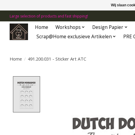
Wij slaan coo
Large selection of products and fast shipping!
Home
Workshops
Design Papier
Scrap@Home exclusieve Artikelen
PRE 
Home
/
491.200.031 - Sticker Art ATC
Product image slideshow Items