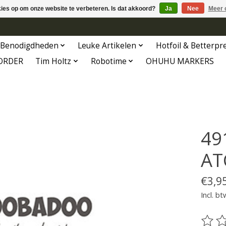
kies op om onze website te verbeteren. Is dat akkoord?
Ja
Nee
Meer 
Benodigdheden
Leuke Artikelen
Hotfoil & Betterpr
ORDER
Tim Holtz
Robotime
OHUHU MARKERS
491
AT
€3,9
Incl. bt