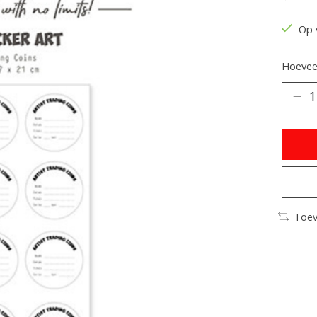
De be
Op 
Hoeveel
Toev