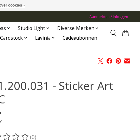
over cookies »
Aanmelden / Inloggen
ess
Studio Light
Diverse Merken
Cardstock
Lavinia
Cadeaubonnen
.200.031 - Sticker Art
C
5
w
(0)