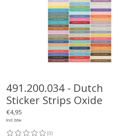
491.200.034 - Dutch
Sticker Strips Oxide
€4,95
Incl. btw
(0)
De beoordeling van dit product is
0
van de 5