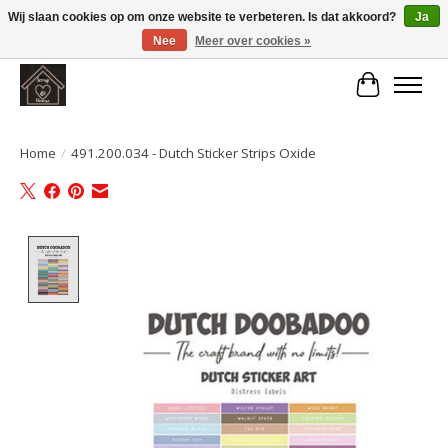
Wij slaan cookies op om onze website te verbeteren. Is dat akkoord?
Ja
Nee
Meer over cookies »
Large selection of products and fast shipping!
Winkelwa
Home
/
491.200.034 - Dutch Sticker Strips Oxide
Product image slideshow Items