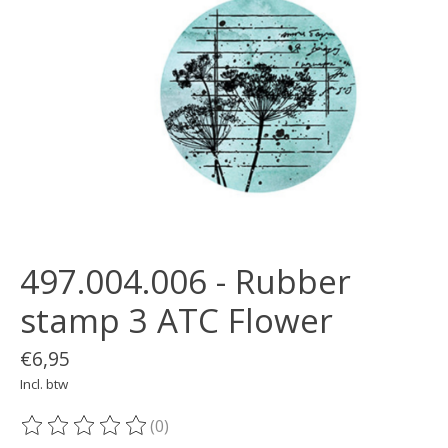
497.004.006 - Rubber
stamp 3 ATC Flower
€6,95
Incl. btw
(0)
De beoordeling van dit product is
0
van de 5