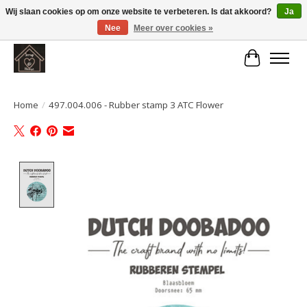
Wij slaan cookies op om onze website te verbeteren. Is dat akkoord?
Ja
Nee
Meer over cookies »
Large selection of products and fast shipping!
Winkelwa
Home
/
497.004.006 - Rubber stamp 3 ATC Flower
Product image slideshow Items