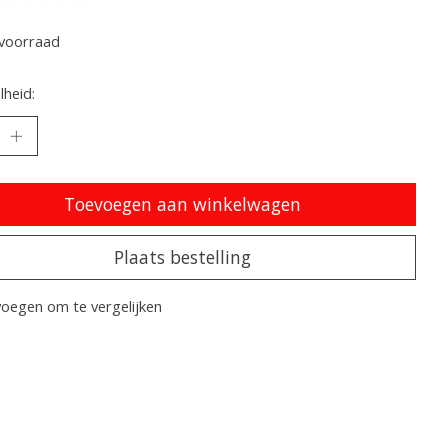
oordeling van dit product is
0
van de 5
voorraad
heid:
Toevoegen aan winkelwagen
Plaats bestelling
oegen om te vergelijken