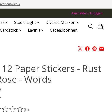
over cookies »
Aanmelden / Inloggen
ess
Studio Light
Diverse Merken
Cardstock
Lavinia
Cadeaubonnen
 12 Paper Stickers - Rust
Rose - Words
9
w
(0)