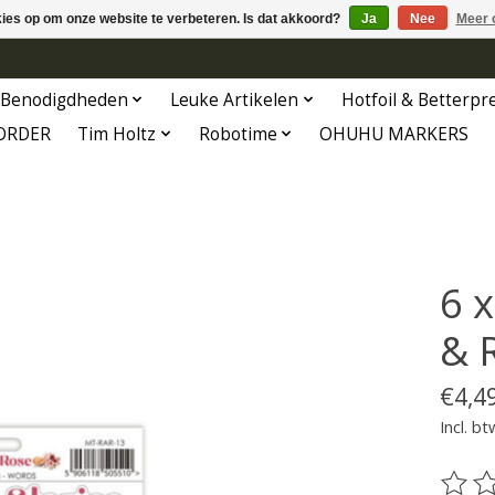
kies op om onze website te verbeteren. Is dat akkoord?
Ja
Nee
Meer 
Benodigdheden
Leuke Artikelen
Hotfoil & Betterpr
ORDER
Tim Holtz
Robotime
OHUHU MARKERS
6 x
& 
€4,4
Incl. bt