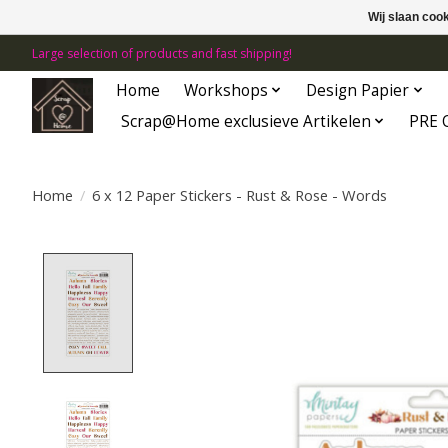
Wij slaan coo
Large selection of products and fast shipping!
Home
Workshops
Design Papier
Scrap@Home exclusieve Artikelen
PRE 
Home
/
6 x 12 Paper Stickers - Rust & Rose - Words
Product image slideshow Items