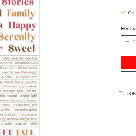
De be
Op 
Hoeveel
Toev