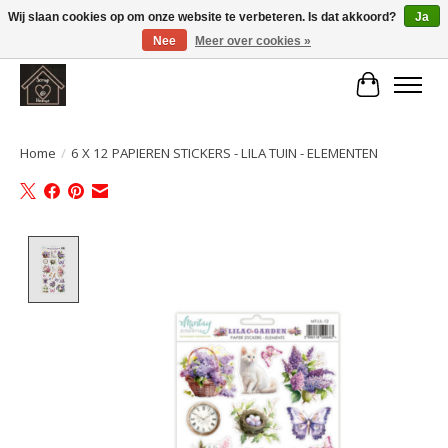
Wij slaan cookies op om onze website te verbeteren. Is dat akkoord?
Ja
Nee
Meer over cookies »
Large selection of products and fast shipping!
Winkelwa
Home
/
6 X 12 PAPIEREN STICKERS - LILA TUIN - ELEMENTEN
Product image slideshow Items