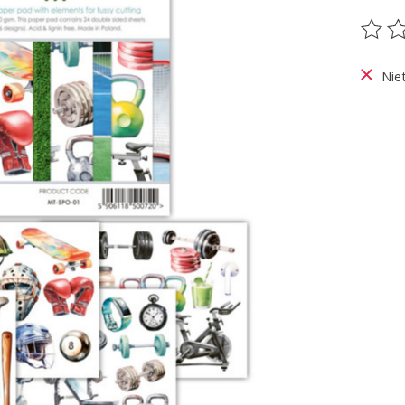
De be
Nie