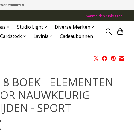
over cookies »
Aanmelden / Inloggen
ess
Studio Light
Diverse Merken
Cardstock
Lavinia
Cadeaubonnen
X 8 BOEK - ELEMENTEN
OR NAUWKEURIG
IJDEN - SPORT
5
w