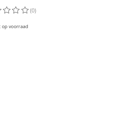
(0)
oordeling van dit product is
0
van de 5
t op voorraad