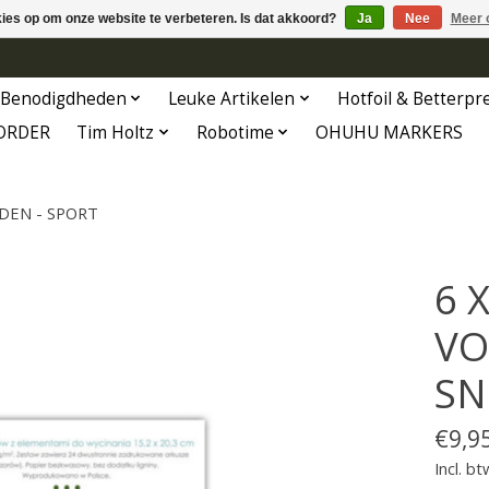
kies op om onze website te verbeteren. Is dat akkoord?
Ja
Nee
Meer 
Benodigdheden
Leuke Artikelen
Hotfoil & Betterpr
ORDER
Tim Holtz
Robotime
OHUHU MARKERS
DEN - SPORT
6 
VO
SN
€9,9
Incl. bt