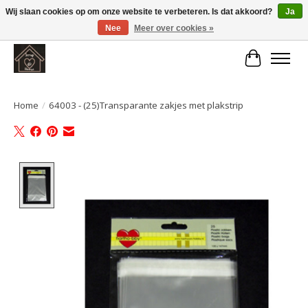
Wij slaan cookies op om onze website te verbeteren. Is dat akkoord?
Ja
Nee
Meer over cookies »
Large selection of products and fast shipping!
Winkelwa
Home
/
64003 - (25)Transparante zakjes met plakstrip
Product image slideshow Items