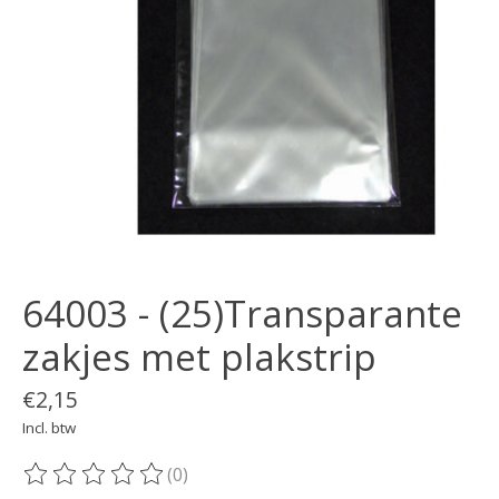
64003 - (25)Transparante
zakjes met plakstrip
€2,15
Incl. btw
(0)
De beoordeling van dit product is
0
van de 5