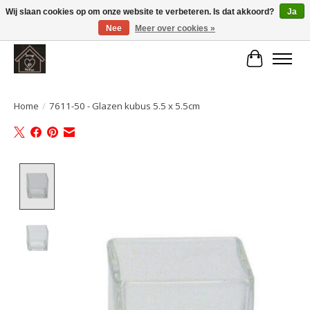
Wij slaan cookies op om onze website te verbeteren. Is dat akkoord?
Ja
Nee
Meer over cookies »
Large selection of products and fast shipping!
Winkelwa
Home
/
7611-50 - Glazen kubus 5.5 x 5.5cm
Product image slideshow Items