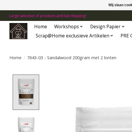
Wij slaan coo
Large selection of products and fast shipping!
Home
Workshops
Design Papier
Scrap@Home exclusieve Artikelen
PRE 
Home
/
7643-03 - Sandalwood 200gram met 2 lonten
Product image slideshow Items