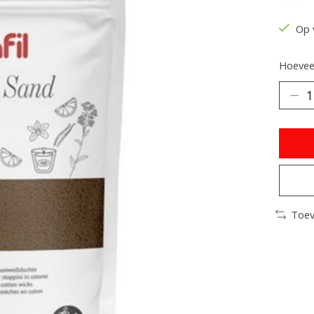
De be
Op 
Hoeveel
Toev