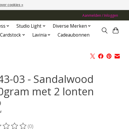
over cookies »
Aanmelden / Inloggen
ess
Studio Light
Diverse Merken
Cardstock
Lavinia
Cadeaubonnen
43-03 - Sandalwood
0gram met 2 lonten
9
w
(0)