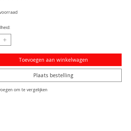
oordeling van dit product is
0
van de 5
voorraad
heid:
Toevoegen aan winkelwagen
Plaats bestelling
oegen om te vergelijken