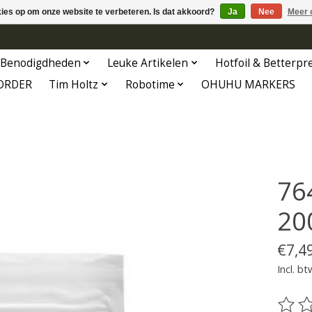
kies op om onze website te verbeteren. Is dat akkoord?
Ja
Nee
Meer 
Benodigdheden
Leuke Artikelen
Hotfoil & Betterpr
ORDER
Tim Holtz
Robotime
OHUHU MARKERS
76
20
€7,4
Incl. bt