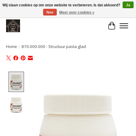
Wij slaan cookies op om onze website te verbeteren. Is dat akkoord?
Ja
Nee
Meer over cookies »
Large selection of products and fast shipping!
Winkelwa
Home
/
870.000.000 - Structuur pasta glad
Product image slideshow Items